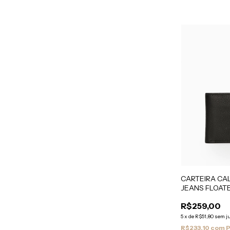
CARTEIRA CAL
JEANS FLOAT
QUEIMA PRET
R$259,00
5
x
de
R$51,80
sem j
R$233,10
com
P