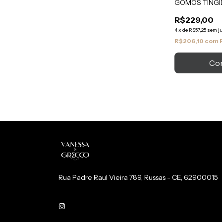
GOMOS TING
CK CHUMBO
R$229,00
4
x
de
R$57,25
sem j
R$206,10
com
Rua Padre Raul Vieira 789, Russas - CE, 62900015