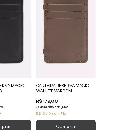
SERVA MAGIC
CARTEIRA RESERVA MAGIC
O
WALLET MARROM
R$179,00
ros
3
x
de
R$59,67
sem juros
x
R$161,10
com
Pix