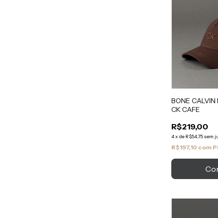
BONE CALVIN
CK CAFE
R$219,00
4
x
de
R$54,75
sem j
R$197,10
com
P