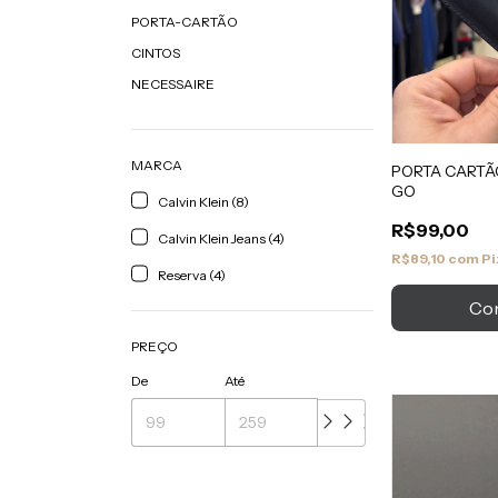
PORTA-CARTÃO
CINTOS
NECESSAIRE
MARCA
PORTA CARTÃ
GO
Calvin Klein (8)
R$99,00
Calvin Klein Jeans (4)
R$89,10
com
Pi
Reserva (4)
PREÇO
De
Até