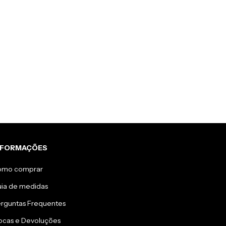
NFORMAÇÕES
omo comprar
ia de medidas
rguntas Frequentes
ocas e Devoluções