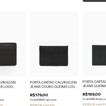
PORTA CARTAO
VIN KLEIN
PORTA CARTAO CALVIN KLEIN
JEANS QUEIM
ER LOGO
JEANS COURO QUEIMA LOGO
COURO
O
PRETO
R$169,00
R$179,00
3
x
de
R$56,33
sem ju
uros
3
x
de
R$59,67
sem juros
R$152,10
com
P
ix
R$161,10
com
Pix