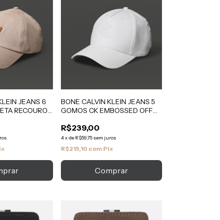
KLEIN JEANS 6
BONE CALVIN KLEIN JEANS 5
ETA RECOURO
GOMOS CK EMBOSSED OFF
WHITE
R$239,00
ros
4
x
de
R$59,75
sem juros
ix
R$215,10
com
Pix