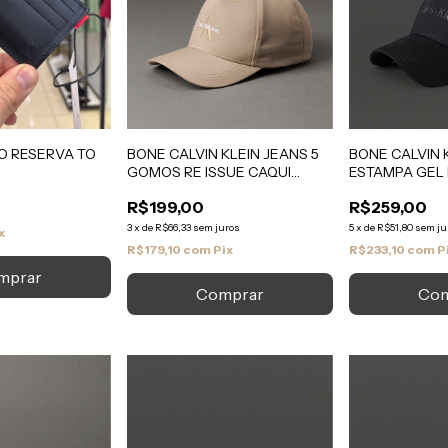
O RESERVA TO
BONE CALVIN KLEIN JEANS 5
BONE CALVIN 
GOMOS RE ISSUE CAQUI
ESTAMPA GEL
CLARO
R$199,00
R$259,00
3
x
de
R$66,33
sem juros
5
x
de
R$51,80
sem ju
x
R$179,10
com
Pix
R$233,10
com
P