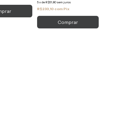
5
x
de
R$51,80
sem juros
R$233,10
com
Pix