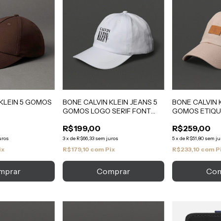
 KLEIN 5 GOMOS
BONE CALVIN KLEIN JEANS 5
BONE CALVIN 
GOMOS LOGO SERIF FONT
GOMOS ETIQU
BRANCO
CAQUI MEDIO
R$199,00
R$259,00
uros
3
x
de
R$66,33
sem juros
5
x
de
R$51,80
sem ju
ix
R$179,10
com
Pix
R$233,10
com
P