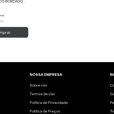
IDO BORDADO
uros
Pix
NOSSA EMPRESA
I
Sobre nós
C
Termos de Uso
Gu
Política de Privacidade
Pe
Politica de Preços
Tr