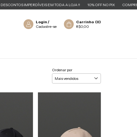
S IMPERDÍVEIS EM TODA A LOJA !!
10% OFF NO PIX
COMPRE 3 PAGUE 2
Login
/
Carrinho
(
0
)
Cadastre-se
R$0,00
Ordenar por