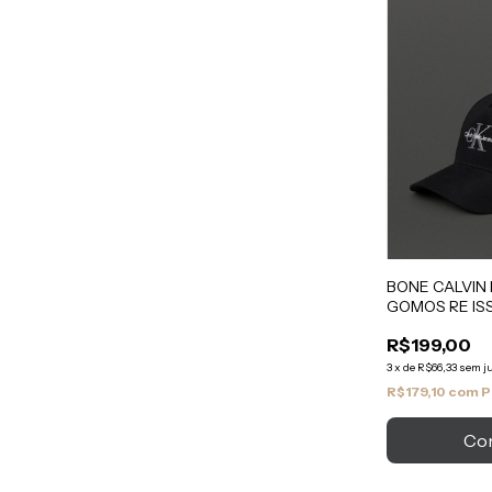
BONE CALVIN 
GOMOS RE IS
R$199,00
3
x
de
R$66,33
sem j
R$179,10
com
P