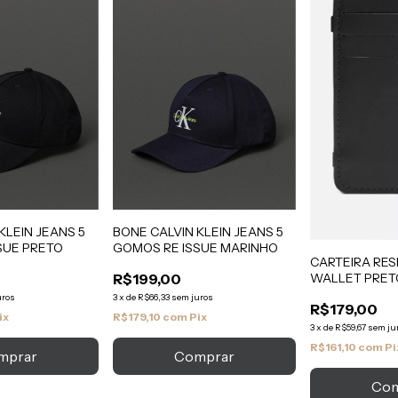
KLEIN JEANS 5
BONE CALVIN KLEIN JEANS 5
SUE PRETO
GOMOS RE ISSUE MARINHO
CARTEIRA RE
R$199,00
WALLET PRET
uros
3
x
de
R$66,33
sem juros
R$179,00
ix
R$179,10
com
Pix
3
x
de
R$59,67
sem ju
R$161,10
com
Pi