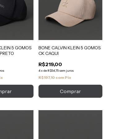
KLEIN 5 GOMOS
BONE CALVIN KLEIN 5 GOMOS
 PRETO
CK CAQUI
R$219,00
ros
4
x
de
R$54,75
sem juros
ix
R$197,10
com
Pix