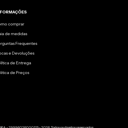
NFORMAÇÕES
omo comprar
ia de medidas
rguntas Frequentes
ocas e Devoluções
lítica de Entrega
litica de Preços
 - 29996026000113 - 2026. Todos os direitos reservados.