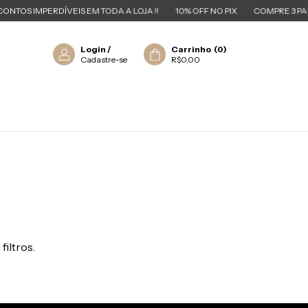
NTOS IMPERDÍVEIS EM TODA A LOJA !!
10% OFF NO PIX
COMPRE 3 PAGU
Login
/
Carrinho
(
0
)
Cadastre-se
R$0,00
filtros.