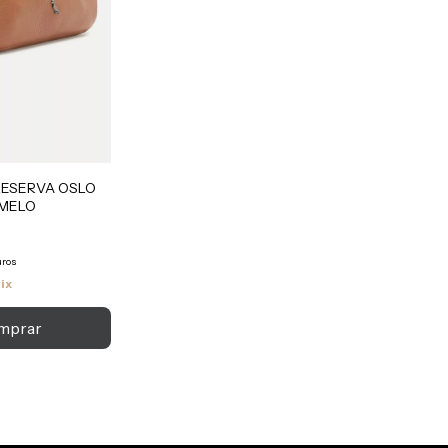
RESERVA OSLO
MELO
uros
ix