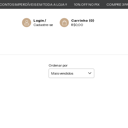
NTOS IMPERDÍVEIS EM TODA A LOJA !!
10% OFF NO PIX
COMPRE 3 PAGU
Login
/
Carrinho
(
0
)
Cadastre-se
R$0,00
Ordenar por