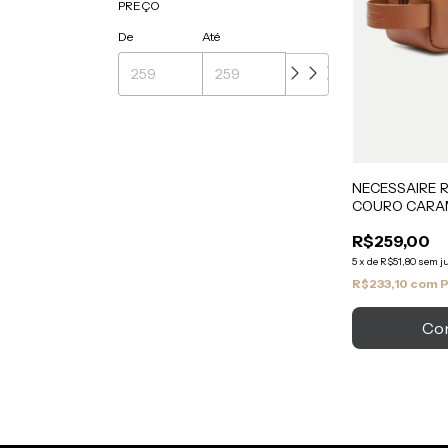
PREÇO
De
Até
NECESSAIRE 
COURO CARA
R$259,00
5
x
de
R$51,80
sem j
R$233,10
com
P