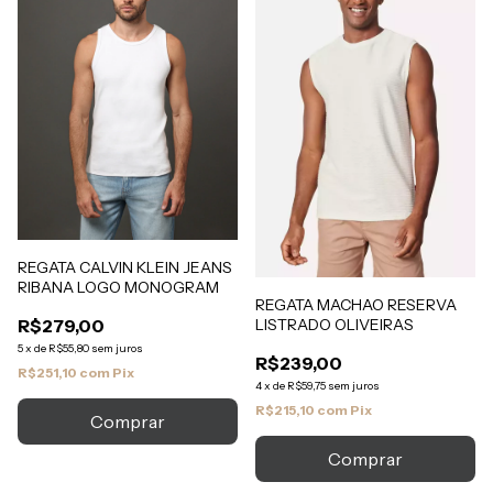
REGATA CALVIN KLEIN JEANS
RIBANA LOGO MONOGRAM
REGATA MACHAO RESERVA
LISTRADO OLIVEIRAS
R$279,00
5
x
de
R$55,80
sem juros
R$239,00
R$251,10
com
Pix
4
x
de
R$59,75
sem juros
R$215,10
com
Pix
Comprar
Comprar