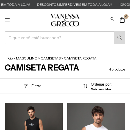
M TODA A LOJA!
DESCONTOS IMPERDÍVEIS EM TODA A LOJA !!
10% OFF
0
Início
>
MASCULINO
>
CAMISETAS
>
CAMISETA REGATA
CAMISETA REGATA
4 produtos
Ordenar por:
Filtrar
Mais vendidos