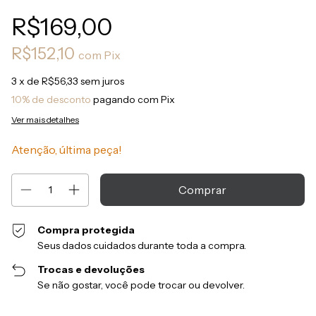
R$169,00
R$152,10
com
Pix
3
x de
R$56,33
sem juros
10% de desconto
pagando com Pix
Ver mais detalhes
Atenção, última peça!
Compra protegida
Seus dados cuidados durante toda a compra.
Trocas e devoluções
Se não gostar, você pode trocar ou devolver.