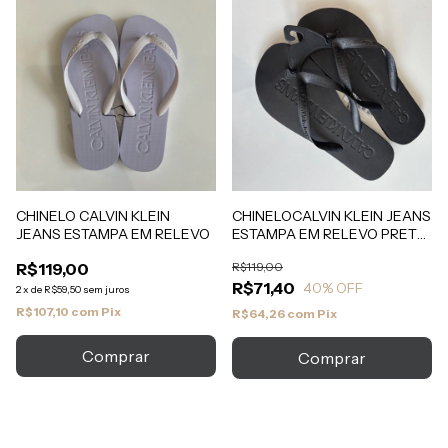
CHINELO CALVIN KLEIN
CHINELOCALVIN KLEIN JEANS
JEANS ESTAMPA EM RELEVO
ESTAMPA EM RELEVO PRETO
43/44
R$119,00
R$119,00
R$71,40
40
% OFF
2
x
de
R$59,50
sem juros
R$107,10
com
Pix
R$64,26
com
Pix
Comprar