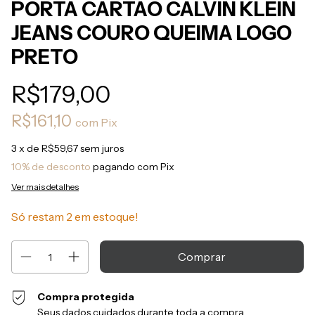
PORTA CARTAO CALVIN KLEIN
JEANS COURO QUEIMA LOGO
PRETO
R$179,00
R$161,10
com
Pix
3
x de
R$59,67
sem juros
10% de desconto
pagando com Pix
Ver mais detalhes
Só restam
2
em estoque!
Compra protegida
Seus dados cuidados durante toda a compra.