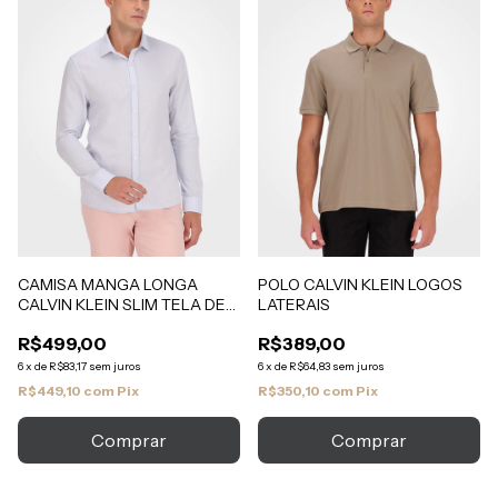
CAMISA MANGA LONGA
POLO CALVIN KLEIN LOGOS
CALVIN KLEIN SLIM TELA DE
LATERAIS
ALGODAO
R$499,00
R$389,00
6
x
de
R$83,17
sem juros
6
x
de
R$64,83
sem juros
R$449,10
com
Pix
R$350,10
com
Pix
Comprar
Comprar