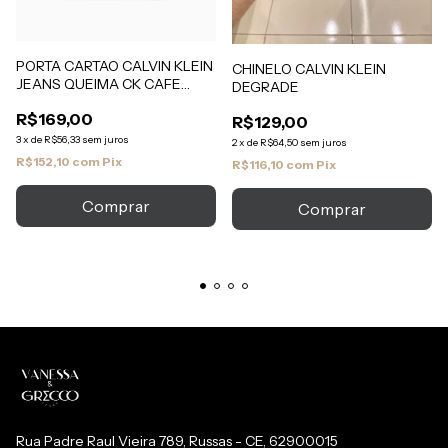
PORTA CARTAO CALVIN KLEIN
CHINELO CALVIN KLEIN
JEANS QUEIMA CK CAFE
DEGRADE
COURO
R$169,00
R$129,00
3
x
de
R$56,33
sem juros
2
x
de
R$64,50
sem juros
R$152,10
com
Pix
R$116,10
com
Pix
Comprar
Rua Padre Raul Vieira 789, Russas - CE, 62900015