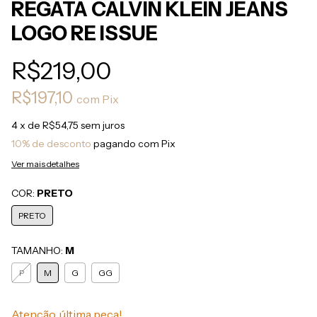
REGATA CALVIN KLEIN JEANS
LOGO RE ISSUE
R$219,00
R$197,10
com
Pix
4
x de
R$54,75
sem juros
10% de desconto
pagando com Pix
Ver mais detalhes
COR:
PRETO
PRETO
TAMANHO:
M
P
M
G
GG
Atenção, última peça!