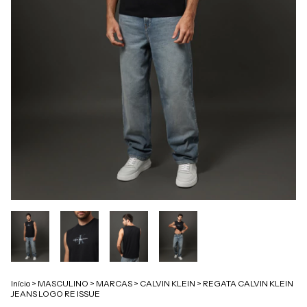
Início
>
MASCULINO
>
MARCAS
>
CALVIN KLEIN
>
REGATA CALVIN KLEIN
JEANS LOGO RE ISSUE