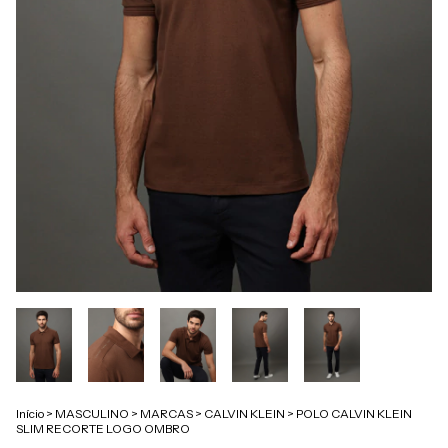
Início
>
MASCULINO
>
MARCAS
>
CALVIN KLEIN
>
POLO CALVIN KLEIN
SLIM RECORTE LOGO OMBRO