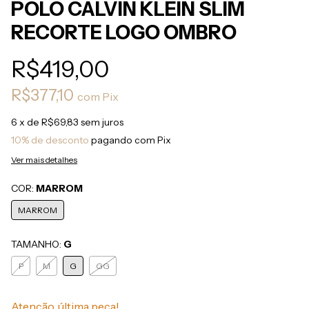
POLO CALVIN KLEIN SLIM
RECORTE LOGO OMBRO
R$419,00
R$377,10
com
Pix
6
x de
R$69,83
sem juros
10% de desconto
pagando com Pix
Ver mais detalhes
COR:
MARROM
MARROM
TAMANHO:
G
P
M
G
GG
Atenção, última peça!