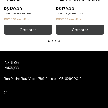
ESTAMPADO
JEANS COURO QUEIMA LOGO
PRETO
R$129,00
R$179,00
2
x
de
R$64,50
sem juros
3
x
de
R$59,67
sem juros
R$116,10
com
Pix
R$161,10
com
Pix
Comprar
Rua Padre Raul Vieira 789, Russas - CE, 62900015