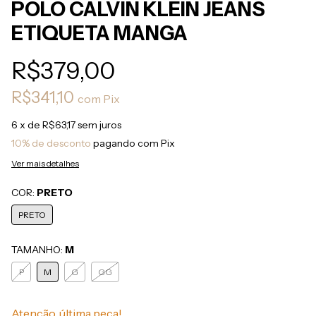
POLO CALVIN KLEIN JEANS
ETIQUETA MANGA
R$379,00
R$341,10
com
Pix
6
x de
R$63,17
sem juros
10% de desconto
pagando com Pix
Ver mais detalhes
COR:
PRETO
PRETO
TAMANHO:
M
P
M
G
GG
Atenção, última peça!