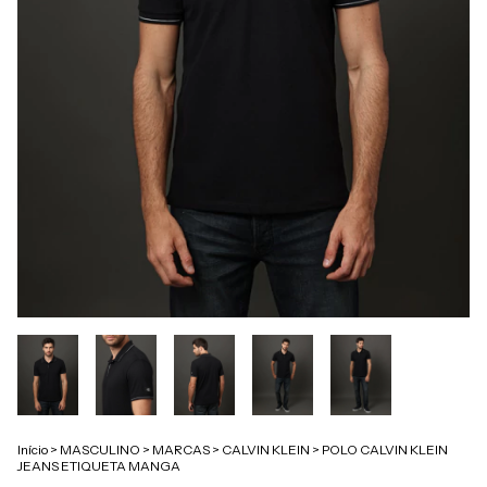
Início
>
MASCULINO
>
MARCAS
>
CALVIN KLEIN
>
POLO CALVIN KLEIN
JEANS ETIQUETA MANGA