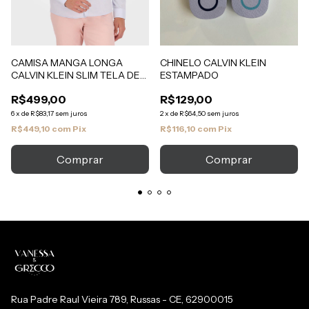
CAMISA MANGA LONGA
CHINELO CALVIN KLEIN
CALVIN KLEIN SLIM TELA DE
ESTAMPADO
ALGODAO
R$499,00
R$129,00
6
x
de
R$83,17
sem juros
2
x
de
R$64,50
sem juros
R$449,10
com
Pix
R$116,10
com
Pix
Comprar
Comprar
Rua Padre Raul Vieira 789, Russas - CE, 62900015