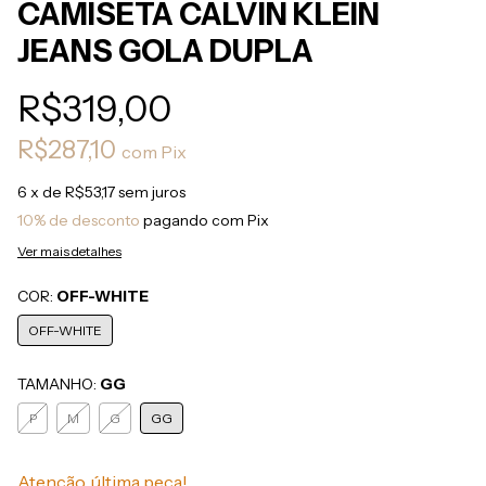
CAMISETA CALVIN KLEIN
JEANS GOLA DUPLA
R$319,00
R$287,10
com
Pix
6
x de
R$53,17
sem juros
10% de desconto
pagando com Pix
Ver mais detalhes
COR:
OFF-WHITE
OFF-WHITE
TAMANHO:
GG
P
M
G
GG
Atenção, última peça!