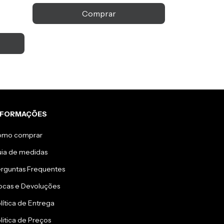
BASICA ESSEN
Comprar
R$439,00
6
x
de
R$73,17
sem jur
R$395,10
com
Pi
NFORMAÇÕES
omo comprar
ia de medidas
rguntas Frequentes
ocas e Devoluções
lítica de Entrega
litica de Preços