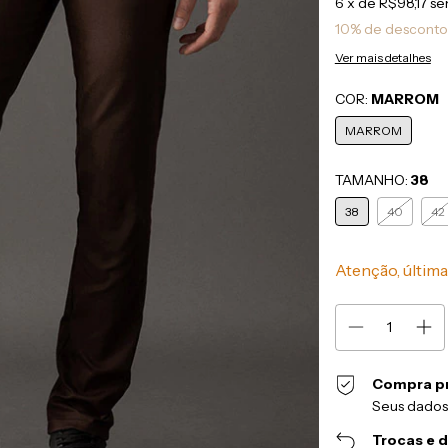
6
x de
R$98,17
se
10% de desconto
Ver mais detalhes
COR:
MARROM
MARROM
TAMANHO:
38
38
40
42
Atenção, última
Compra p
Seus dados
Trocas e 