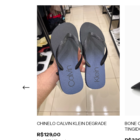
KLEIN JEANS
CHINELO CALVIN KLEIN DEGRADE
BONE C
O
TINGI
R$129,00