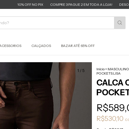
10% OFF NO PIX
COMPRE 3 PAGUE 2 EM TODA A LOJA!
DESCONTOS IMP
ACESSORIOS
CALÇADOS
BAZAR ATÉ 65% OFF
Início
>
MASCULINO
1
/
5
POCKETS LISA
CALCA C
POCKET
R$589,
R$530,10
c