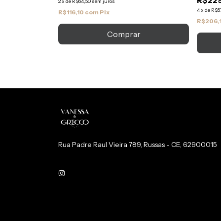
R$22
2
x
de
R$64,50
sem juros
4
x
de
R$57
R$116,10
com
Pix
R$206,
Comprar
Rua Padre Raul Vieira 789, Russas - CE, 62900015