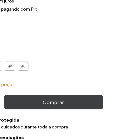
m juros
pagando com Pix
44
46
 peça!
rotegida
 cuidados durante toda a compra.
devoluções