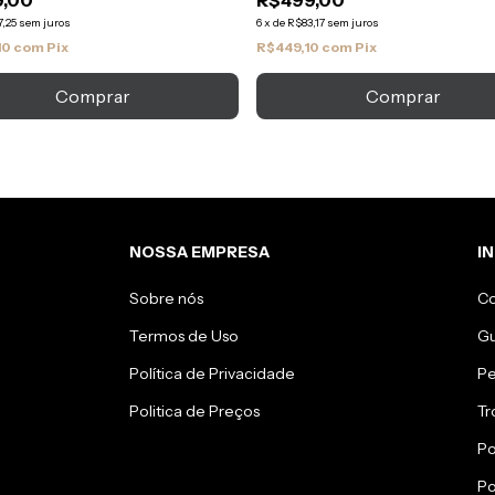
9,00
R$499,00
,25
sem juros
6
x
de
R$83,17
sem juros
10
com
Pix
R$449,10
com
Pix
Comprar
NOSSA EMPRESA
I
Sobre nós
C
Termos de Uso
Gu
Política de Privacidade
Pe
Politica de Preços
Tr
Po
Po