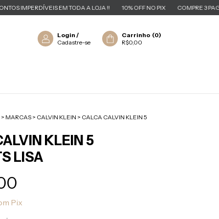
ERDÍVEIS EM TODA A LOJA !!
10% OFF NO PIX
COMPRE 3 PAGUE 2 EM 
Login
/
Carrinho
(
0
)
Cadastre-se
R$0,00
>
MARCAS
>
CALVIN KLEIN
>
CALCA CALVIN KLEIN 5
ALVIN KLEIN 5
S LISA
00
om
Pix