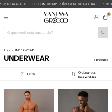
M TODA A LOJA!
DESCONTOS IMPERDÍVEIS EM TODA A LOJA !!
10% OFF
0
Início
>
UNDERWEAR
UNDERWEAR
8 produtos
Ordenar por:
Filtrar
Mais vendidos