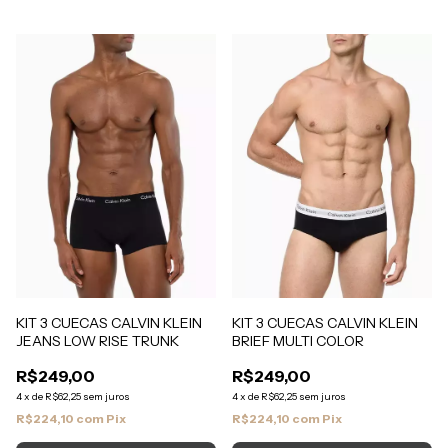
KIT 3 CUECAS CALVIN KLEIN
KIT 3 CUECAS CALVIN KLEIN
JEANS LOW RISE TRUNK
BRIEF MULTI COLOR
R$249,00
R$249,00
4
x
de
R$62,25
sem juros
4
x
de
R$62,25
sem juros
R$224,10
com
Pix
R$224,10
com
Pix