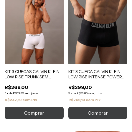
KIT 3 CUECAS CALVIN KLEIN
KIT 3 CUECA CALVIN KLEIN
LOW RISE TRUNK SEM
LOW RISE INTENSE POWER
COSTURA
RECYCLED
R$269,00
R$299,00
5
x
de
R$53,80
sem juros
5
x
de
R$59,80
sem juros
R$242,10
com
Pix
R$269,10
com
Pix
Comprar
Comprar