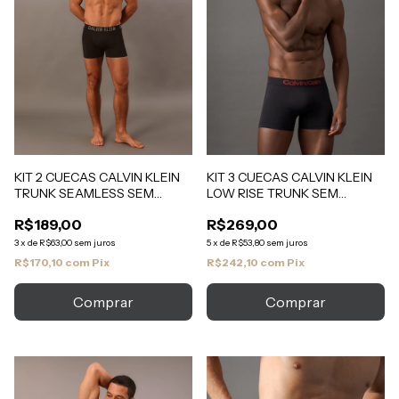
KIT 2 CUECAS CALVIN KLEIN
KIT 3 CUECAS CALVIN KLEIN
TRUNK SEAMLESS SEM
LOW RISE TRUNK SEM
COSTURA MULTICOLOR
COSTURA
R$189,00
R$269,00
3
x
de
R$63,00
sem juros
5
x
de
R$53,80
sem juros
R$170,10
com
Pix
R$242,10
com
Pix
Comprar
Comprar