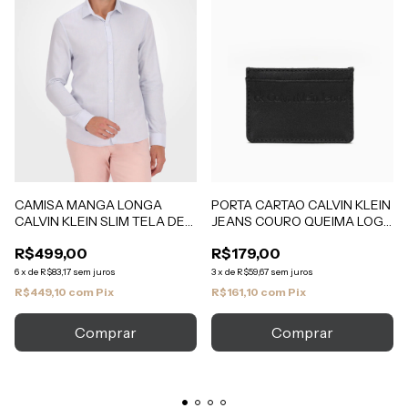
CAMISA MANGA LONGA
PORTA CARTAO CALVIN KLEIN
CALVIN KLEIN SLIM TELA DE
JEANS COURO QUEIMA LOGO
ALGODAO
PRETO
R$499,00
R$179,00
6
x
de
R$83,17
sem juros
3
x
de
R$59,67
sem juros
R$449,10
com
Pix
R$161,10
com
Pix
Comprar