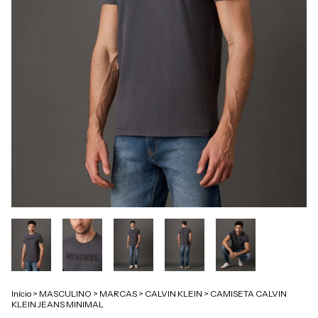
Início
>
MASCULINO
>
MARCAS
>
CALVIN KLEIN
>
CAMISETA CALVIN
KLEIN JEANS MINIMAL