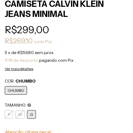
CAMISETA CALVIN KLEIN
JEANS MINIMAL
R$299,00
R$269,10
com
Pix
5
x de
R$59,80
sem juros
10% de desconto
pagando com Pix
Ver mais detalhes
COR:
CHUMBO
CHUMBO
TAMANHO:
G
P
M
G
Atenção, última peça!