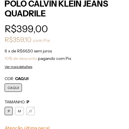
POLO CALVIN KLEIN JEANS
QUADRILE
R$399,00
R$359,10
com
Pix
6
x de
R$66,50
sem juros
10% de desconto
pagando com Pix
Ver mais detalhes
COR:
CAQUI
CAQUI
TAMANHO:
P
P
M
G
Atenção, última peça!